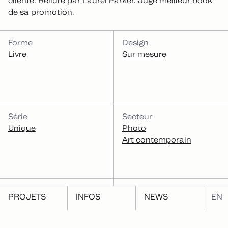
cliente. Reliure par Laurel Parker. Jugé meilleur book
de sa promotion.
CATÉGORIES
Forme
Design
Livre
Sur mesure
Série
Secteur
Unique
Photo
Art contemporain
Fonction
PROJETS
INFOS
NEWS
EN
Présenter