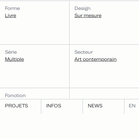
CATÉGORIES
Forme
Design
Livre
Sur mesure
Série
Secteur
Multiple
Art contemporain
Fonction
Éditer
PROJETS
INFOS
NEWS
EN
Même fonction
PROJETS LIÉS
Même forme