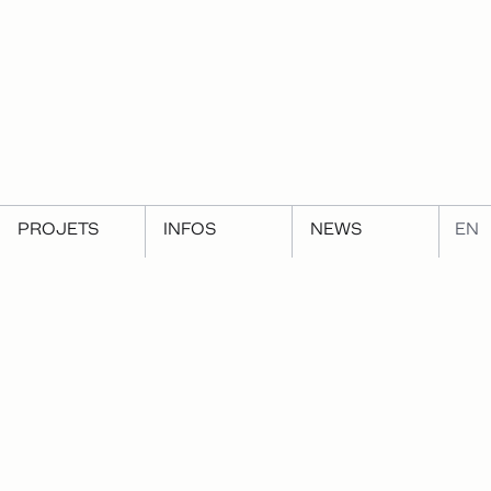
PROJETS
INFOS
NEWS
EN
←
Précédant
Suivant
→
Let's go MAD
Exposition et livre : RVB-
CMJ d'Emmanuelle
Fructus (30 oct - 22 déc
2021)