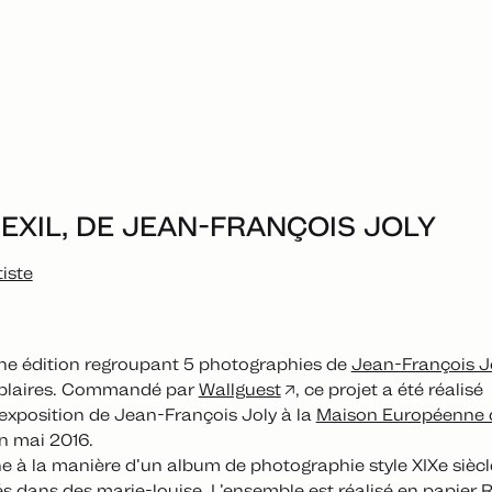
EXIL, DE JEAN-FRANÇOIS JOLY
tiste
ne édition regroupant 5 photographies de
Jean-François J
mplaires. Commandé par
Wallguest
, ce projet a été réalisé
’exposition de Jean-François Joly à la
Maison Européenne d
n mai 2016.
ne à la manière d’un album de photographie style XIXe siècle
sés dans des marie-louise. L’ensemble est réalisé en papier 