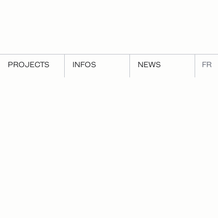
PROJECTS
INFOS
NEWS
FR
←
Previous
Next
→
Playground Studies, an
Exhibition and artist
exhibition curated by
book : RVB-CMJ