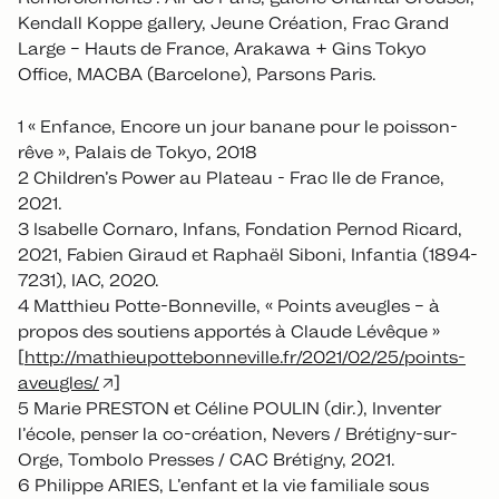
Kendall Koppe gallery, Jeune Création, Frac Grand
Large – Hauts de France, Arakawa + Gins Tokyo
Office, MACBA (Barcelone), Parsons Paris.
1 « Enfance, Encore un jour banane pour le poisson-
rêve », Palais de Tokyo, 2018
2 Children’s Power au Plateau - Frac Ile de France,
2021.
3 Isabelle Cornaro, Infans, Fondation Pernod Ricard,
2021, Fabien Giraud et Raphaël Siboni, Infantia (1894-
7231), IAC, 2020.
4 Matthieu Potte-Bonneville, « Points aveugles – à
propos des soutiens apportés à Claude Lévêque »
[
http://mathieupottebonneville.fr/2021/02/25/points-
aveugles/
]
5 Marie PRESTON et Céline POULIN (dir.), Inventer
l’école, penser la co-création, Nevers / Brétigny-sur-
Orge, Tombolo Presses / CAC Brétigny, 2021.
6 Philippe ARIES, L’enfant et la vie familiale sous